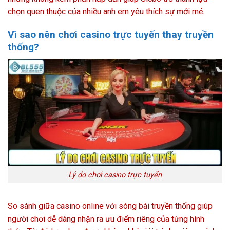
chọn quen thuộc của nhiều anh em yêu thích sự mới mẻ.
Vì sao nên chơi casino trực tuyến thay truyền
thống?
Lý do chơi casino trực tuyến
So sánh giữa casino online với sòng bài truyền thống giúp
người chơi dễ dàng nhận ra ưu điểm riêng của từng hình