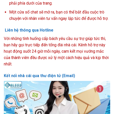
phải phía dưới của trang.
Một cửa sổ chat sẽ mở ra, bạn có thể bắt đầu cuộc trò
chuyện với nhân viên tư vấn ngay lập tức để được hỗ trợ.
Liên hệ thông qua Hotline
Với những tình huống cấp bách yêu cầu sự trợ giúp tức thì,
bạn hãy gọi trực tiếp đến tổng đài nhà cái. Kênh hỗ trợ này
hoạt động suốt 24 giờ mỗi ngày, cam kết mọi vướng mắc
của thành viên đều được xử lý một cách hiệu quả và kịp thời
nhất.
Kết nối nhà cái qua thư điện tử (Email)