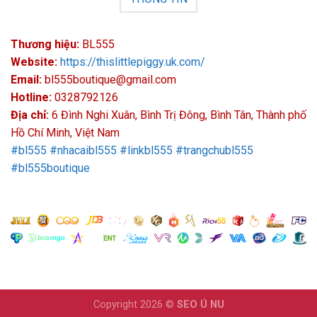
Thương hiệu:
BL555
Website:
https://thislittlepiggy.uk.com/
Email:
bl555boutique@gmail.com
Hotline:
0328792126
Địa chỉ:
6 Đình Nghi Xuân, Bình Trị Đông, Bình Tân, Thành phố
Hồ Chí Minh, Việt Nam
#bl555
#nhacaibl555
#linkbl555
#trangchubl555
#bl555boutique
Copyright 2026 ©
SEO Ú NU