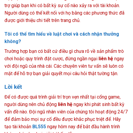
trợ giúp bạn khi có bất kỳ sự cố nào xảy ra với tài khoản.
Người dùng có thể kết nối với họ bằng các phương thức đã
được giới thiệu chi tiết trên trang chủ.
Tôi có thể tìm hiểu về luật chơi và cách nhận thưởng
không?
Trường hợp bạn có bất cứ điều gì chưa rõ về sản phẩm trò
chơi hoặc quy trình đặt cược, đừng ngần ngại
liên hệ
ngay
với đội ngũ của nhà cái. Các chuyên viên tư vấn sẽ luôn có
mặt để hỗ trợ bạn giải quyết mọi câu hỏi thật tường tận.
Lời kết
Để có được quá trình giải trí trọn vẹn nhất tại cổng game,
người dùng nên chủ động
liên hệ
ngay khi phát sinh bất kỳ
vấn đề nào. Đội ngũ nhân viên của chúng tôi hoạt động 24/7
để đảm bảo mọi sự cố đều được khắc phục triệt để. Hãy
tạo tài khoản
BL555
ngay hôm nay để bắt đầu hành trình