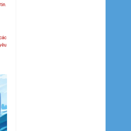
in.
 các
 yêu