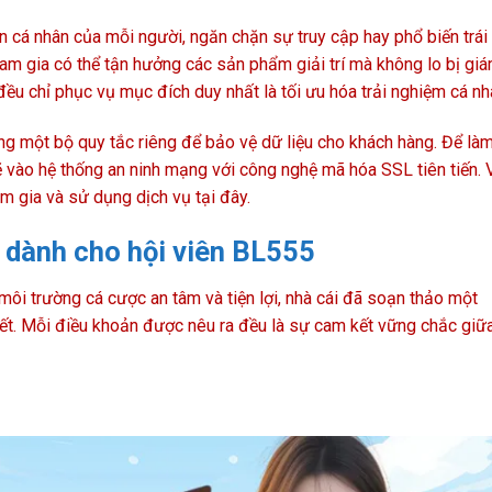
in cá nhân của mỗi người, ngăn chặn sự truy cập hay phổ biến trái
ham gia có thể tận hưởng các sản phẩm giải trí mà không lo bị gi
đều chỉ phục vụ mục đích duy nhất là tối ưu hóa trải nghiệm cá nh
g một bộ quy tắc riêng để bảo vệ dữ liệu cho khách hàng. Để là
vào hệ thống an ninh mạng với công nghệ mã hóa SSL tiên tiến. 
am gia và sử dụng dịch vụ tại đây.
 dành cho hội viên BL555
i trường cá cược an tâm và tiện lợi, nhà cái đã soạn thảo một
iết. Mỗi điều khoản được nêu ra đều là sự cam kết vững chắc giữ