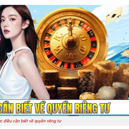
c điều cần biết về quyền riêng tư