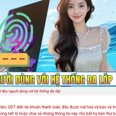
 liệu người dùng với hệ thống đa lớp
 tên, SĐT đến tài khoản thanh toán, đều được mã hóa và bảo vệ t
ng tiết lộ hoặc chia sẻ những thông tin này cho bất kỳ bên thứ b