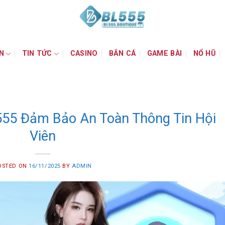
N
TIN TỨC
CASINO
BẮN CÁ
GAME BÀI
NỔ HŨ
555 Đảm Bảo An Toàn Thông Tin Hội
Viên
OSTED ON
16/11/2025
BY
ADMIN