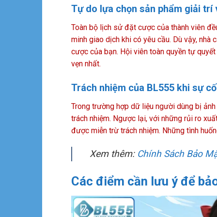
Tự do lựa chọn sản phẩm giải tr
Toàn bộ lịch sử đặt cược của thành viên đều
minh giao dịch khi có yêu cầu. Dù vậy, nhà 
cược của bạn. Hội viên toàn quyền tự quyết 
vẹn nhất.
Trách nhiệm của BL555 khi sự cố 
Trong trường hợp dữ liệu người dùng bị ảnh 
trách nhiệm. Ngược lại, với những rủi ro xuấ
được miễn trừ trách nhiệm. Những tình huố
Xem thêm:
Chính Sách Bảo Mậ
Các điểm cần lưu ý để bảo