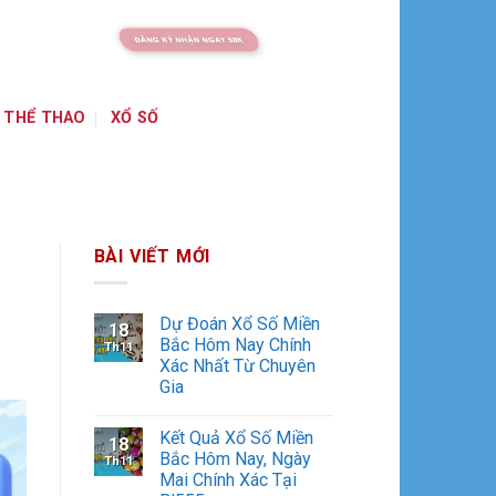
ĐĂNG KÝ NHẬN NGAY 58K
THỂ THAO
XỔ SỐ
BÀI VIẾT MỚI
Dự Đoán Xổ Số Miền
18
Bắc Hôm Nay Chính
Th11
Xác Nhất Từ Chuyên
Gia
Kết Quả Xổ Số Miền
18
Bắc Hôm Nay, Ngày
Th11
Mai Chính Xác Tại