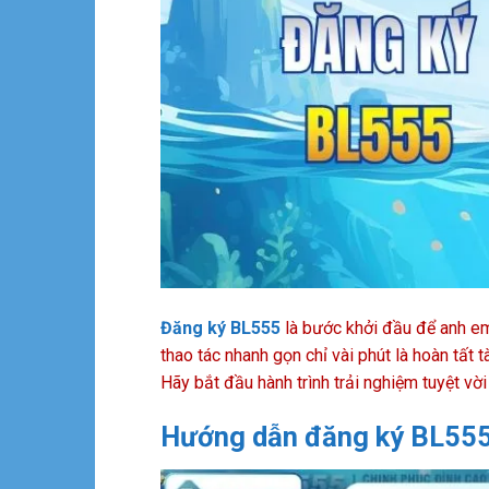
Đăng ký BL555
là bước khởi đầu để anh em b
thao tác nhanh gọn chỉ vài phút là hoàn tất 
Hãy bắt đầu hành trình trải nghiệm tuyệt v
Hướng dẫn đăng ký BL555 