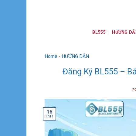
Skip
to
content
BL555
HƯỚNG DẪ
Home
-
HƯỚNG DẪN
Đăng Ký BL555 – Bắt
P
16
Th11