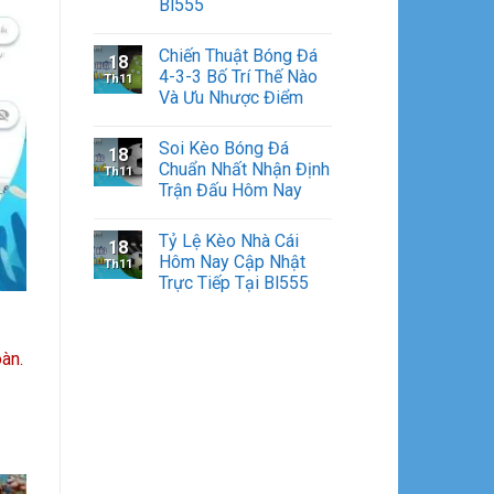
Bl555
Chiến Thuật Bóng Đá
18
4-3-3 Bố Trí Thế Nào
Th11
Và Ưu Nhược Điểm
Soi Kèo Bóng Đá
18
Chuẩn Nhất Nhận Định
Th11
Trận Đấu Hôm Nay
Tỷ Lệ Kèo Nhà Cái
18
Hôm Nay Cập Nhật
Th11
Trực Tiếp Tại Bl555
oàn.