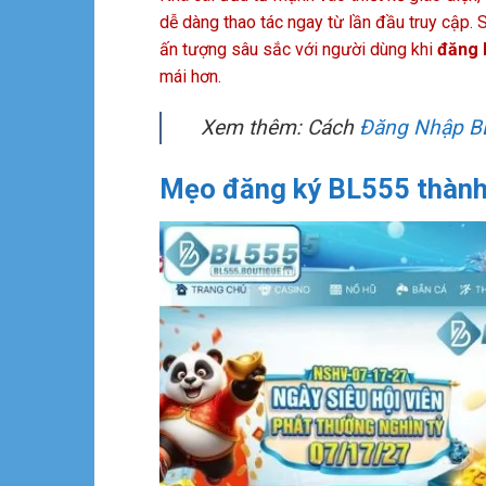
dễ dàng thao tác ngay từ lần đầu truy cập. S
ấn tượng sâu sắc với người dùng khi
đăng
mái hơn.
Xem thêm: Cách
Đăng Nhập B
Mẹo đăng ký BL555 thành