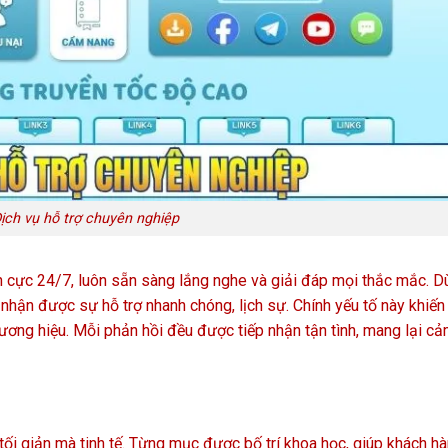
ịch vụ hỗ trợ chuyên nghiệp
h cực 24/7, luôn sẵn sàng lắng nghe và giải đáp mọi thắc mắc. D
hận được sự hỗ trợ nhanh chóng, lịch sự. Chính yếu tố này khiến
hương hiệu. Mỗi phản hồi đều được tiếp nhận tận tình, mang lại c
 tối giản mà tinh tế. Từng mục được bố trí khoa học, giúp khách h