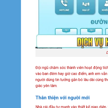
D
Đội ngũ chăm sóc thành viên hoạt động tíc
vào ban đêm hay giờ cao điểm, anh em vẫn n
người dùng tin tưởng gắn bó lâu dài cùng t
giác yên tâm.
Thân thiện với người mới
Nhà cái đầu tư mạnh vào thiết kế giao diện,