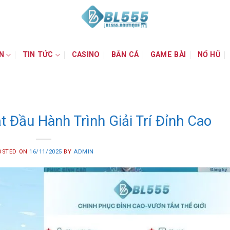
N
TIN TỨC
CASINO
BẮN CÁ
GAME BÀI
NỔ HŨ
 Đầu Hành Trình Giải Trí Đỉnh Cao
OSTED ON
16/11/2025
BY
ADMIN