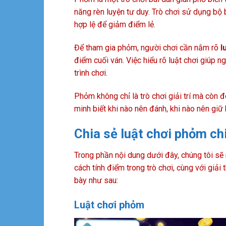
năng rèn luyện tư duy. Trò chơi sử dụng bộ 
hợp lệ để giảm điểm lẻ.
Để tham gia phỏm, người chơi cần nắm rõ
l
điểm cuối ván. Việc hiểu rõ luật chơi giúp 
trình chơi.
Phỏm không chỉ là trò chơi giải trí mà còn đ
minh biết khi nào nên đánh, khi nào nên giữ
Chia sẻ luật chơi phỏm chi
Trong phần nội dung dưới đây, chúng tôi s
cách tính điểm trong trò chơi, cùng với giải 
bày như sau:
Luật chơi phỏm