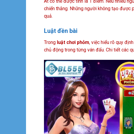
Át có thể được tính là 1 điểm. Nếu nhiều ng
chiến thắng. Những người không tạo được ph
quả.
Luật đền bài
Trong
luật chơi phỏm
, việc hiểu rõ quy địn
chủ động trong từng ván đấu. Chi tiết các q