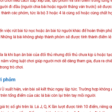
ời chơi hiểu cách sắp xếp bài, tạo phỏm và tính điểm trong từng v
người đi đầu (người chia bài hoặc người thắng ván trước) sẽ được
ài thành các phỏm, tức là bộ 3 hoặc 4 lá cùng số hoặc cùng chất h
ến việc rút bài từ nọc hoặc ăn bài từ người khác để hoàn thiện ph
y. Những lá bài không ghép thành phỏm sẽ được tính thành điểm lẻ
ĩa là khi bạn ăn bài của đối thủ nhưng đối thủ chưa kịp ù hoặc tạ
 nắm vững luật chơi giúp người mới dễ dàng tham gia, đưa ra chi
trong trò chơi.
ơi phỏm
 Ù xuất hiện, ván bài sẽ kết thúc ngay lập tức. Trường hợp không 
trên tổng điểm của các lá bài còn lại trên tay mỗi người.
á trị số ghi trên lá. Lá J, Q, K lần lượt được tính 10 điểm, riêng 