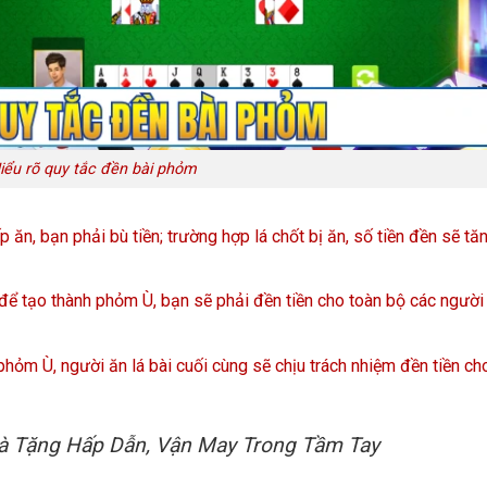
iểu rõ quy tắc đền bài phỏm
p ăn, bạn phải bù tiền; trường hợp lá chốt bị ăn, số tiền đền sẽ tă
ạn để tạo thành phỏm Ù, bạn sẽ phải đền tiền cho toàn bộ các người
phỏm Ù, người ăn lá bài cuối cùng sẽ chịu trách nhiệm đền tiền ch
 Tặng Hấp Dẫn, Vận May Trong Tầm Tay