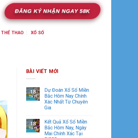
ĐĂNG KÝ NHẬN NGAY 58K
THỂ THAO
XỔ SỐ
BÀI VIẾT MỚI
Dự Đoán Xổ Số Miền
18
Bắc Hôm Nay Chính
Th11
Xác Nhất Từ Chuyên
Gia
Kết Quả Xổ Số Miền
18
Bắc Hôm Nay, Ngày
Th11
Mai Chính Xác Tại