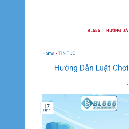
Skip
to
content
BL555
HƯỚNG DẪ
Home
-
TIN TỨC
Hướng Dẫn Luật Chơi
P
17
Th11